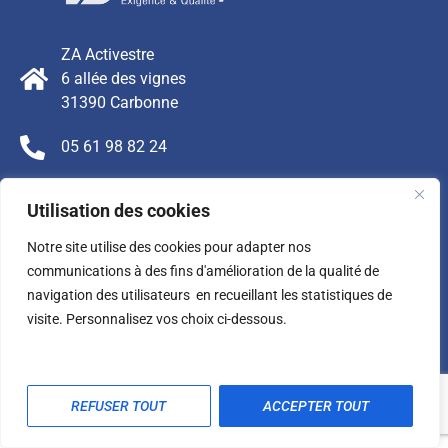
ZA Activestre
6 allée des vignes
31390 Carbonne
05 61 98 82 24
contact@danicy.fr
Utilisation des cookies
FAQ - Foire aux Questions
Notre site utilise des cookies pour adapter nos
Mentions légales
communications à des fins d'amélioration de la qualité de
navigation des utilisateurs en recueillant les statistiques de
Contact
visite. Personnalisez vos choix ci-dessous.
REFUSER TOUT
ACCEPTER TOUT