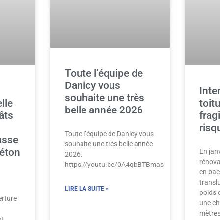
Toute l’équipe de
Danicy vous
Inte
souhaite une très
elle
toit
belle année 2026
âts
frag
risq
Toute l’équipe de Danicy vous
asse
souhaite une très belle année
Béton
En janv
2026.
rénova
https://youtu.be/0A4qbBTBmas
en bac
transl
LIRE LA SUITE »
poids 
rture
une ch
mètres
nt