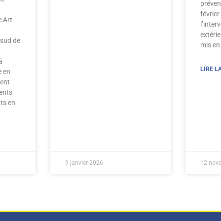
préven
février
e Art
l’inter
extérie
sud de
mis en
à
LIRE LA
e en
ment
ents
ts en
9 janvier 2026
12 nov