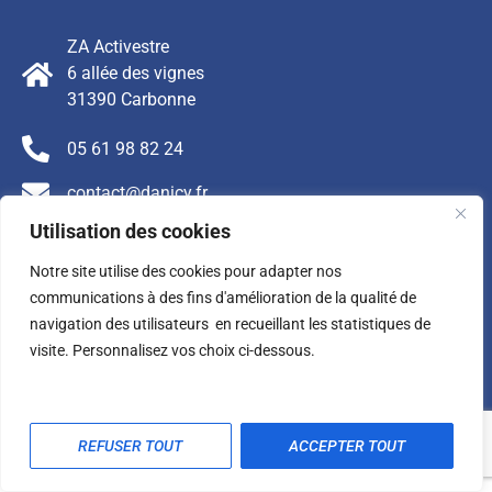
ZA Activestre
6 allée des vignes
31390 Carbonne
05 61 98 82 24
contact@danicy.fr
Utilisation des cookies
FAQ - Foire aux Questions
Notre site utilise des cookies pour adapter nos
Mentions légales
communications à des fins d'amélioration de la qualité de
navigation des utilisateurs en recueillant les statistiques de
Contact
visite. Personnalisez vos choix ci-dessous.
REFUSER TOUT
ACCEPTER TOUT