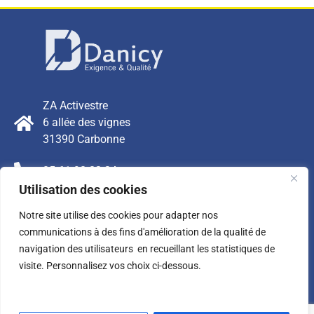
ZA Activestre
6 allée des vignes
31390 Carbonne
05 61 98 82 24
Utilisation des cookies
contact@danicy.fr
Notre site utilise des cookies pour adapter nos
FAQ - Foire aux Questions
communications à des fins d'amélioration de la qualité de
navigation des utilisateurs en recueillant les statistiques de
Mentions légales
visite. Personnalisez vos choix ci-dessous.
Contact