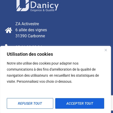
ZA Activestre
6 allée des vignes
31390 Carbonne
05 61 98 82 24
Utilisation des cookies
contact@danicy.fr
Notre site utilise des cookies pour adapter nos
FAQ - Foire aux Questions
communications à des fins d'amélioration de la qualité de
navigation des utilisateurs en recueillant les statistiques de
Mentions légales
visite. Personnalisez vos choix ci-dessous.
Contact
REFUSER TOUT
ACCEPTER TOUT