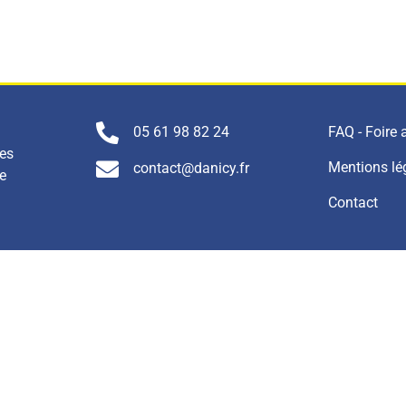
FAQ - Foire
05 61 98 82 24
nes
Mentions lé
contact@danicy.fr
e
Contact