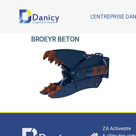
L’ENTREPRISE DA
BROEYR BETON
ZA Activestre
6 allée des vig